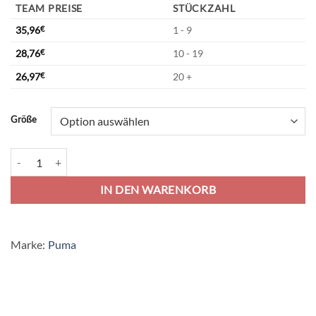
TEAM PREISE
STÜCKZAHL
35,96
€
1 - 9
28,76
€
10 - 19
26,97
€
20 +
Alternative:
Größe
Puma teamLiga Sideline Poly Trainingsjacke - puma black Menge
IN DEN WARENKORB
Marke:
Puma