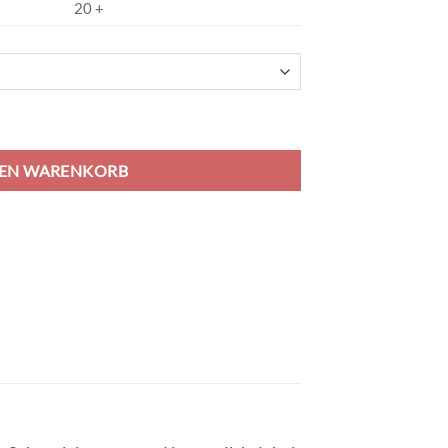
20 +
green Menge
DEN WARENKORB