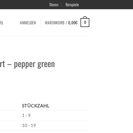
Stores
Beispiele
EL
ANMELDEN
WARENKORB /
0,00
€
0
t – pepper green
STÜCKZAHL
1 - 9
10 - 19