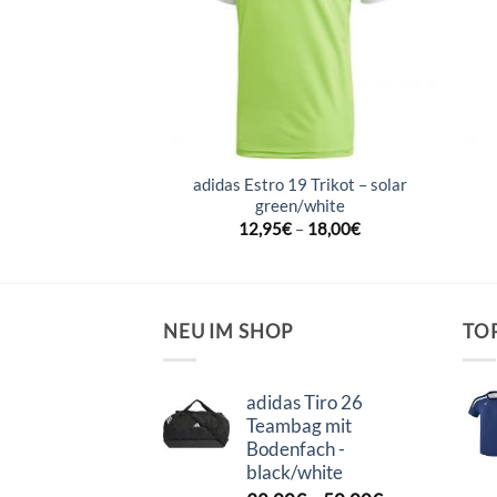
19 Trikot – dark
adidas Estro 19 Trikot – solar
/white
green/white
–
18,00
€
12,95
€
–
18,00
€
NEU IM SHOP
TO
adidas Tiro 26
Teambag mit
Bodenfach -
black/white