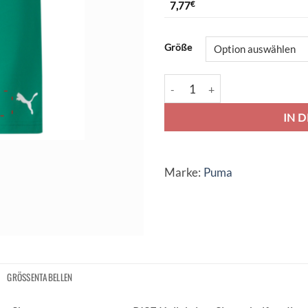
7,77
€
Alternative:
Größe
Puma teamRise Short - pepper 
IN 
Marke:
Puma
GRÖSSENTABELLEN