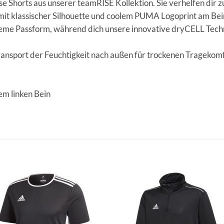
ese Shorts aus unserer teamRISE Kollektion. Sie verhelfen dir z
mit klassischer Silhouette und coolem PUMA Logoprint am Bein
me Passform, während dich unsere innovative dryCELL Techno
nsport der Feuchtigkeit nach außen für trockenen Tragekom
em linken Bein