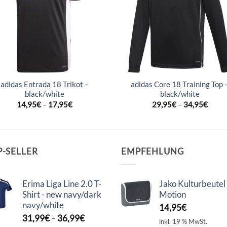
adidas Entrada 18 Trikot –
adidas Core 18 Training Top 
black/white
black/white
14,95
€
–
17,95
€
29,95
€
–
34,95
€
P-SELLER
EMPFEHLUNG
Erima Liga Line 2.0 T-
Jako Kulturbeutel
Shirt - new navy/dark
Motion
navy/white
14,95
€
31,99
€
–
36,99
€
inkl. 19 % MwSt.