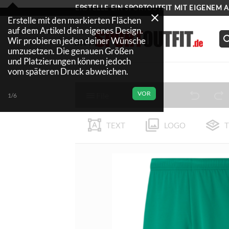
Zum
ERSTELLE EIN SPORTOUTFIT MIT EIGENEM 
Inhalt
Erstelle mit den markierten Flächen
auf dem Artikel dein eigenes Design.
springen
Wir probieren jeden deiner Wünsche
umzusetzen. Die genauen Größen
und Platzierungen können jedoch
vom späteren Druck abweichen.
VOR
File
1/6
TEXT
LOGO
T