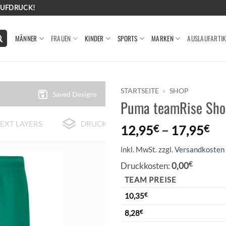
AUFDRUCK!
MÄNNER
FRAUEN
KINDER
SPORTS
MARKEN
AUSLAUFARTIK
STARTSEITE
»
SHOP
Saved Designs
Puma teamRise Shor
EXT LAYERS
DRUCK-BEISPIELE
12,95
€
–
17,95
€
inkl. MwSt.
zzgl.
Versandkosten
Druckkosten:
0,00
€
TEAM PREISE
10,35
€
8,28
€