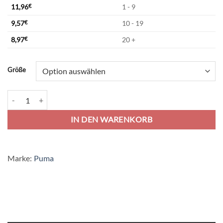
11,96
€
1 - 9
9,57
€
10 - 19
8,97
€
20 +
Alternative:
Größe
Puma teamRise Trikot Jersey - prism violet Menge
IN DEN WARENKORB
Marke:
Puma