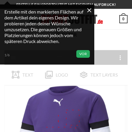
Zum
ERSTELLE EIN SPORTOUTFIT MIT EIGENEM AUFDRUCK!
Inhalt
Erstelle mit den markierten Flächen auf
dem Artikel dein eigenes Design. Wir
springen
0
probieren jeden deiner Wünsche
umzusetzen. Die genauen Größen und
FILTER
Platzierungen können jedoch vom
späteren Druck abweichen.
VOR
1/6
TEXT
LOGO
TEXT LAYERS