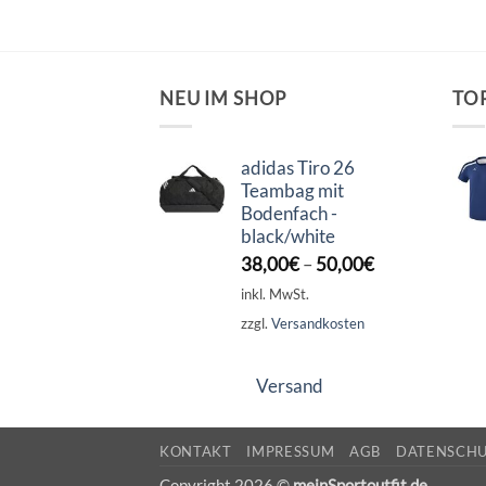
NEU IM SHOP
TO
adidas Tiro 26
Teambag mit
Bodenfach -
black/white
38,00
€
–
50,00
€
inkl. MwSt.
zzgl.
Versandkosten
Versand
KONTAKT
IMPRESSUM
AGB
DATENSCH
Copyright 2026 ©
meinSportoutfit.de