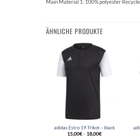
Main Material 1: 100% polyester Recycle
ÄHNLICHE PRODUKTE
da 18 Trikot –
adidas Estro 19 Trikot – black
adi
e/black
15,00
€
–
18,00
€
–
17,95
€