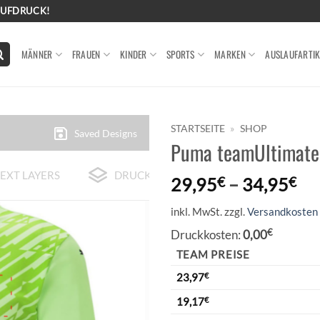
AUFDRUCK!
MÄNNER
FRAUEN
KINDER
SPORTS
MARKEN
AUSLAUFARTIK
STARTSEITE
»
SHOP
Saved Designs
Puma teamUltimate 2
EXT LAYERS
DRUCK-BEISPIELE
29,95
€
–
34,95
€
inkl. MwSt.
zzgl.
Versandkosten
Druckkosten:
0,00
€
TEAM PREISE
23,97
€
19,17
€