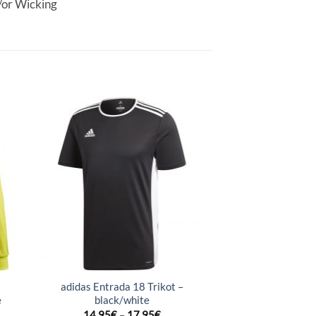
/or Wicking
–
adidas Entrada 18 Trikot –
e
black/white
14,95
€
–
17,95
€