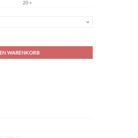
20 +
rsey - fizzy lime Menge
DEN WARENKORB