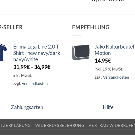
P-SELLER
EMPFEHLUNG
Erima Liga Line 2.0 T-
Jako Kulturbeutel
Shirt - new navy/dark
Motion
navy/white
14,95
€
31,99
€
–
36,99
€
inkl. 19 % MwSt.
inkl. MwSt.
zzgl.
Versandkosten
zzgl.
Versandkosten
Zahlungsarten
Hilfe
UTZERKLÄRUNG
WIDERRUFSBELEHRUNG
VERTRAG WIDERRUFE