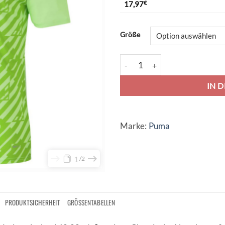
17,97
€
Alternative:
Größe
Puma teamUltimate 23 Trikot Je
IN 
Marke:
Puma
1
2
PRODUKTSICHERHEIT
GRÖSSENTABELLEN