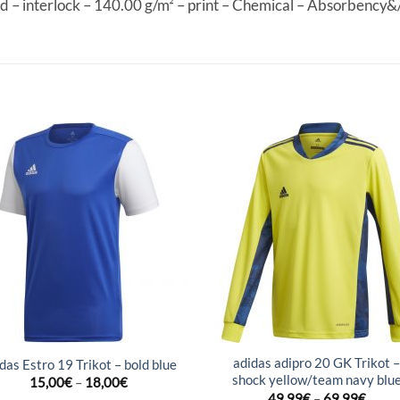
d – interlock – 140.00 g/m² – print – Chemical – Absorbency&
adidas adipro 20 GK Trikot 
das Estro 19 Trikot – bold blue
shock yellow/team navy blu
15,00
€
–
18,00
€
49,99
€
–
69,99
€