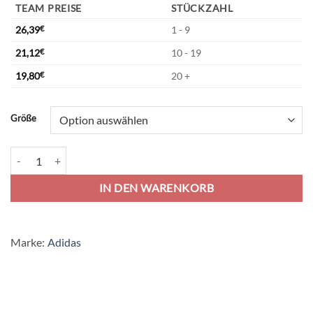
TEAM PREISE
STÜCKZAHL
26,39
€
1 - 9
21,12
€
10 - 19
19,80
€
20 +
Alternative:
Größe
adidas Tiro 23 League Teambag - team navy blue/white Menge
IN DEN WARENKORB
Marke:
Adidas