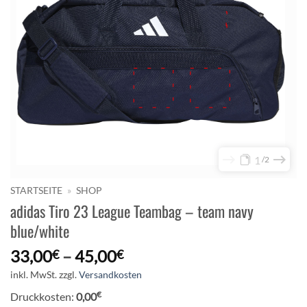
1
2
STARTSEITE
»
SHOP
adidas Tiro 23 League Teambag – team navy
blue/white
33,00
–
45,00
€
€
inkl. MwSt.
zzgl.
Versandkosten
€
Druckkosten:
0,00