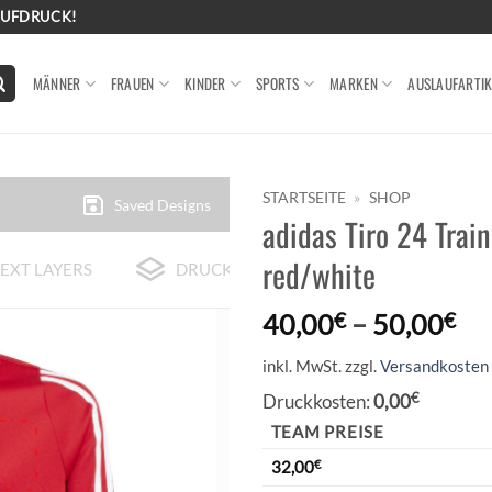
AUFDRUCK!
MÄNNER
FRAUEN
KINDER
SPORTS
MARKEN
AUSLAUFARTIK
STARTSEITE
»
SHOP
Saved Designs
adidas Tiro 24 Trai
red/white
EXT LAYERS
DRUCK-BEISPIELE
40,00
€
–
50,00
€
inkl. MwSt.
zzgl.
Versandkosten
Druckkosten:
0,00
€
TEAM PREISE
32,00
€