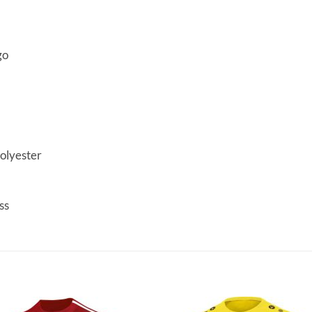
go
Polyester
ss