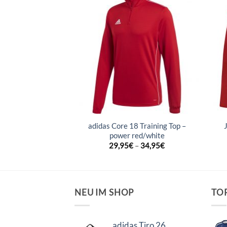
r 2.0 Sweat –
adidas Core 18 Training Top –
l/weiß
power red/white
–
39,99
€
29,95
€
–
34,95
€
NEU IM SHOP
TO
adidas Tiro 26