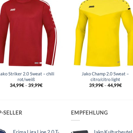
Jako Striker 2.0 Sweat – chili
Jako Champ 2.0 Sweat –
rot/weiß
citro/citro light
34,99
€
–
39,99
€
39,99
€
–
44,99
€
P-SELLER
EMPFEHLUNG
Erima Liga Line 2.0 T-
Jako Kulturbeutel