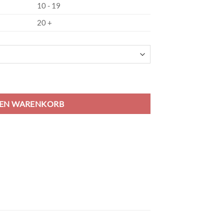
10 - 19
20 +
team power red/white Menge
DEN WARENKORB