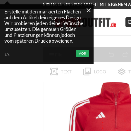
Zum
ERSTELLE EIN SPORTOUTFIT MIT EIGENEM 
Inhalt
Erstelle mit den markierten Flächen
auf dem Artikel dein eigenes Design.
springen
Wir probieren jeden deiner Wünsche
umzusetzen. Die genauen Größen
und Platzierungen können jedoch
vom späteren Druck abweichen.
VOR
File
1/6
TEXT
LOGO
T