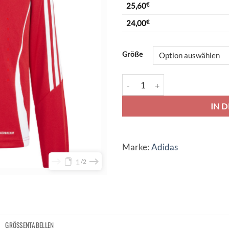
25,60
€
24,00
€
Alternative:
Größe
adidas Tiro 24 Training Top - 
IN 
Marke:
Adidas
1
2
GRÖSSENTABELLEN