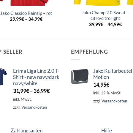
Jako Champ 2.0 Sweat –
Jako Classico Rainzip – rot
citro/citro light
29,99
€
–
34,99
€
39,99
€
–
44,99
€
P-SELLER
EMPFEHLUNG
Erima Liga Line 2.0 T-
Jako Kulturbeutel
Shirt - new navy/dark
Motion
navy/white
14,95
€
31,99
€
–
36,99
€
inkl. 19 % MwSt.
inkl. MwSt.
zzgl.
Versandkosten
zzgl.
Versandkosten
Zahlungsarten
Hilfe