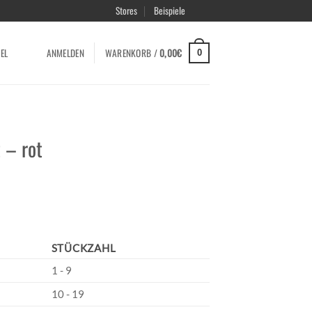
Stores
Beispiele
EL
ANMELDEN
WARENKORB /
0,00
€
0
 – rot
STÜCKZAHL
1 - 9
10 - 19