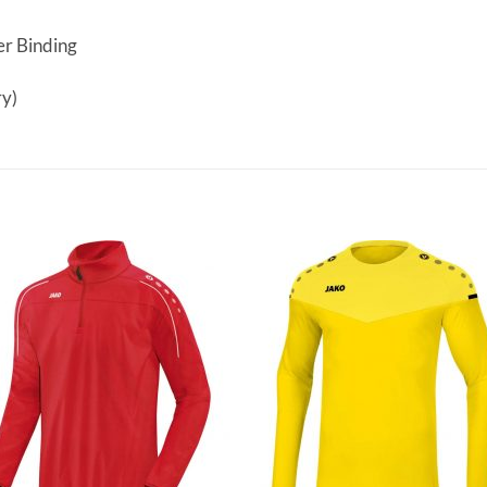
er Binding
ry)