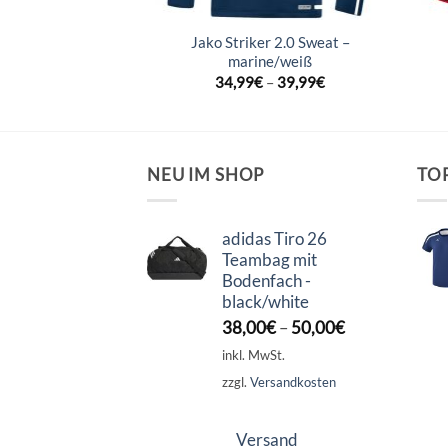
 2.0 Sweat –
Jako Striker 2.0 Sweat –
blue/neongelb
marine/weiß
–
44,99
€
34,99
€
–
39,99
€
NEU IM SHOP
TO
adidas Tiro 26
Teambag mit
Bodenfach -
black/white
38,00
€
–
50,00
€
inkl. MwSt.
zzgl.
Versandkosten
Versand