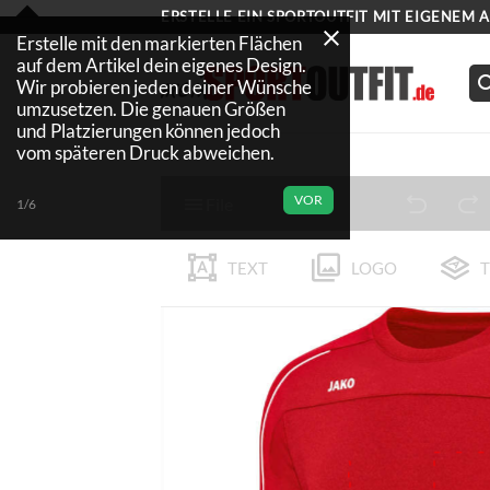
Zum
ERSTELLE EIN SPORTOUTFIT MIT EIGENEM 
Inhalt
Erstelle mit den markierten Flächen
auf dem Artikel dein eigenes Design.
springen
Wir probieren jeden deiner Wünsche
umzusetzen. Die genauen Größen
und Platzierungen können jedoch
vom späteren Druck abweichen.
VOR
File
1/6
TEXT
LOGO
T