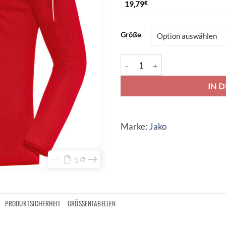
19,79
€
Alternative:
Größe
Jako Classico Sweat - rot Meng
IN 
Marke:
Jako
1
2
PRODUKTSICHERHEIT
GRÖSSENTABELLEN