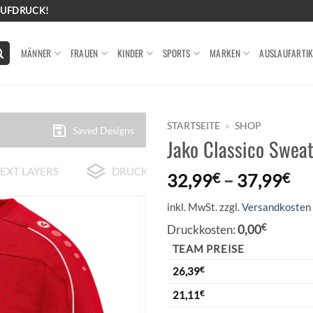
AUFDRUCK!
MÄNNER
FRAUEN
KINDER
SPORTS
MARKEN
AUSLAUFARTIK
STARTSEITE
»
SHOP
Saved Designs
Jako Classico Sweat
EXT LAYERS
DRUCK-BEISPIELE
32,99
€
–
37,99
€
inkl. MwSt.
zzgl.
Versandkosten
Druckkosten:
0,00
€
TEAM PREISE
26,39
€
21,11
€