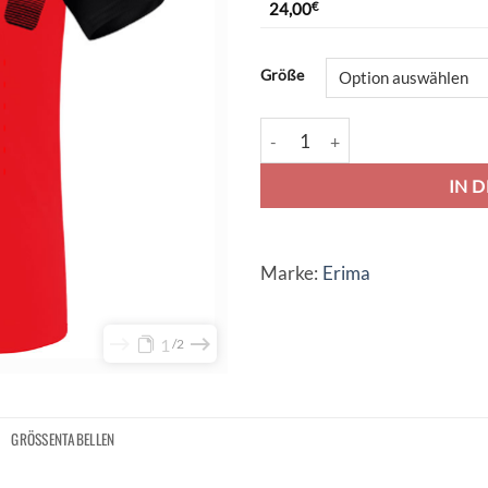
24,00
€
Alternative:
Größe
Erima 5-C T-Shirt - red/black/
IN 
Marke:
Erima
1
2
GRÖSSENTABELLEN