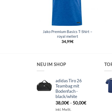
2.0 T-Shirt –
Jako Premium Basics T-Shirt –
itro light
royal meliert
–
29,99
€
34,99
€
NEU IM SHOP
TO
adidas Tiro 26
Teambag mit
Bodenfach -
black/white
38,00
€
–
50,00
€
inkl. MwSt.