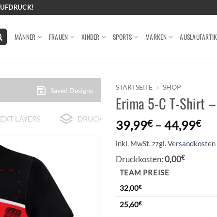
AUFDRUCK!
MÄNNER
FRAUEN
KINDER
SPORTS
MARKEN
AUSLAUFARTIK
STARTSEITE
»
SHOP
Saved Designs
Erima 5-C T-Shirt –
EXT LAYERS
DRUCK-BEISPIELE
39,99
€
–
44,99
€
inkl. MwSt.
zzgl.
Versandkosten
Druckkosten:
0,00
€
TEAM PREISE
32,00
€
25,60
€