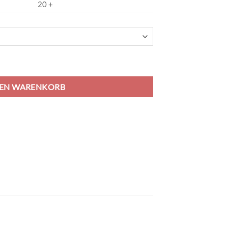
20 +
white Menge
DEN WARENKORB