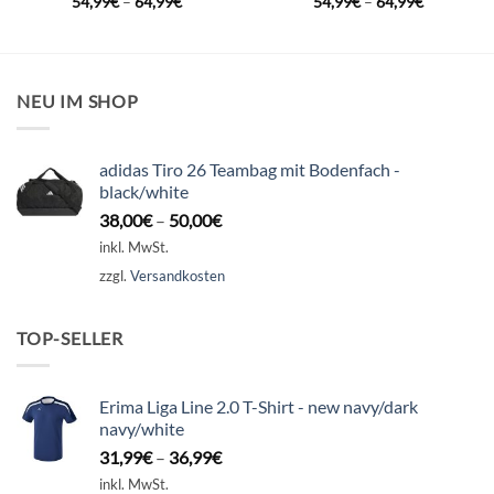
54,99
€
–
64,99
€
54,99
€
–
64,99
€
NEU IM SHOP
adidas Tiro 26 Teambag mit Bodenfach -
black/white
38,00
€
–
50,00
€
inkl. MwSt.
zzgl.
Versandkosten
TOP-SELLER
Erima Liga Line 2.0 T-Shirt - new navy/dark
navy/white
31,99
€
–
36,99
€
inkl. MwSt.