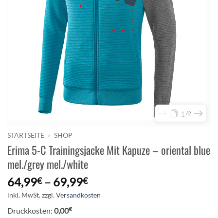
1
2
STARTSEITE
»
SHOP
Erima 5-C Trainingsjacke Mit Kapuze – oriental blue
mel./grey mel./white
64,99
–
69,99
€
€
inkl. MwSt.
zzgl.
Versandkosten
€
Druckkosten:
0,00