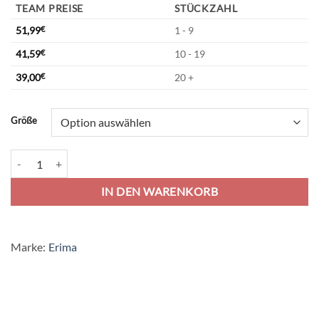
TEAM PREISE
STÜCKZAHL
51,99
€
1 - 9
41,59
€
10 - 19
39,00
€
20 +
Alternative:
Größe
Erima 5-C Trainingsjacke Mit Kapuze - oriental blue mel./grey mel./w
IN DEN WARENKORB
Marke:
Erima