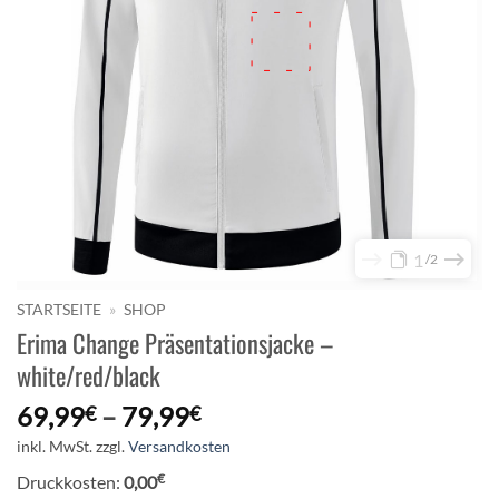
1
2
STARTSEITE
»
SHOP
Erima Change Präsentationsjacke –
white/red/black
69,99
–
79,99
€
€
inkl. MwSt.
zzgl.
Versandkosten
€
Druckkosten:
0,00