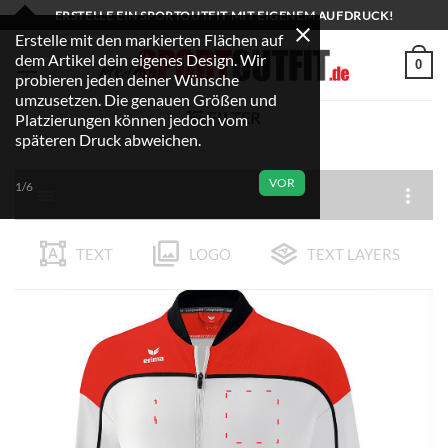
Zum
ERSTELLE EIN SPORTOUTFIT MIT EIGENEM AUFDRUCK!
Inhalt
Erstelle mit den markierten Flächen auf
dem Artikel dein eigenes Design. Wir
springen
0
probieren jeden deiner Wünsche
umzusetzen. Die genauen Größen und
FILTER
Platzierungen können jedoch vom
späteren Druck abweichen.
VOR
1/6
TEXT
LOGO
TEXT LAYERS