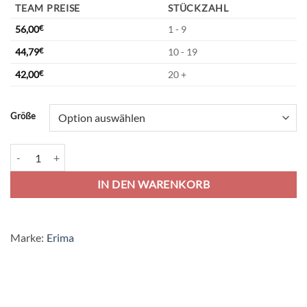
TEAM PREISE
STÜCKZAHL
56,00
€
1 - 9
44,79
€
10 - 19
42,00
€
20 +
Alternative:
Größe
Erima Change Präsentationsjacke - white/red/black Menge
IN DEN WARENKORB
Marke:
Erima