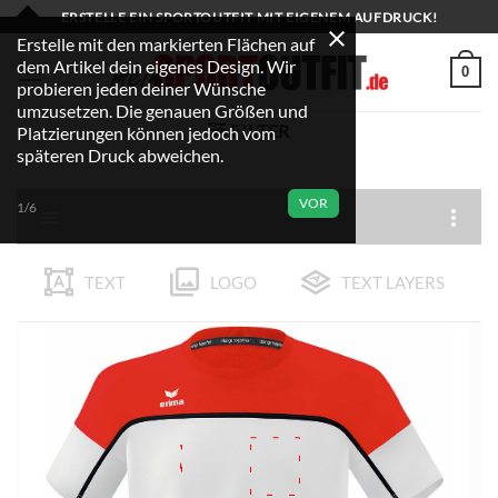
Zum
ERSTELLE EIN SPORTOUTFIT MIT EIGENEM AUFDRUCK!
Inhalt
Erstelle mit den markierten Flächen auf
dem Artikel dein eigenes Design. Wir
springen
0
probieren jeden deiner Wünsche
umzusetzen. Die genauen Größen und
FILTER
Platzierungen können jedoch vom
späteren Druck abweichen.
VOR
1/6
TEXT
LOGO
TEXT LAYERS