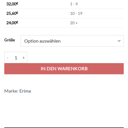
32,00
€
1 - 9
25,60
€
10 - 19
24,00
€
20 +
Alternative:
Größe
Erima Change T-Shirt - white/red/black Menge
IN DEN WARENKORB
Marke:
Erima