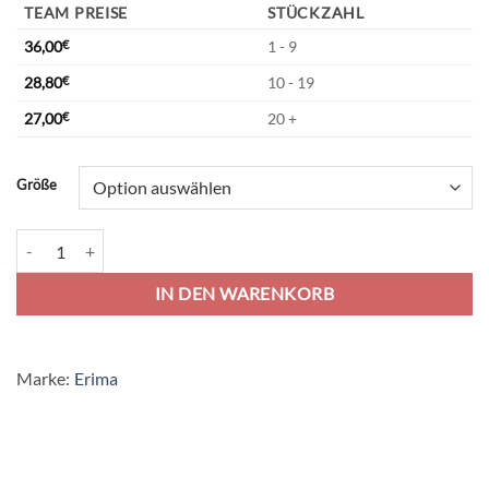
TEAM PREISE
STÜCKZAHL
36,00
€
1 - 9
28,80
€
10 - 19
27,00
€
20 +
Alternative:
Größe
Erima Liga Line 2.0 Sweatshirt - new navy/dark navy/white Menge
IN DEN WARENKORB
Marke:
Erima