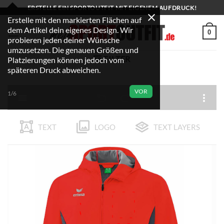
Zum
ERSTELLE EIN SPORTOUTFIT MIT EIGENEM AUFDRUCK!
Inhalt
Erstelle mit den markierten Flächen auf
dem Artikel dein eigenes Design. Wir
springen
0
probieren jeden deiner Wünsche
umzusetzen. Die genauen Größen und
FILTER
Platzierungen können jedoch vom
späteren Druck abweichen.
VOR
1/6
TEXT
LOGO
TEXT LAYERS