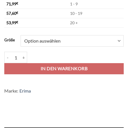
71,99
€
1 - 9
57,60
€
10 - 19
53,99
€
20 +
Alternative:
Größe
Erima Racing Runningjacke - red Menge
IN DEN WARENKORB
Marke:
Erima