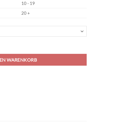
10 - 19
20 +
 - yellow/new royal Menge
DEN WARENKORB