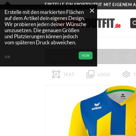
Zum
ERSTELLE EIN SPORTOUTFIT MIT EIGENEM 
Inhalt
Erstelle mit den markierten Flächen
auf dem Artikel dein eigenes Design.
springen
Wir probieren jeden deiner Wünsche
umzusetzen. Die genauen Größen
und Platzierungen können jedoch
vom späteren Druck abweichen.
VOR
File
1/6
TEXT
LOGO
T