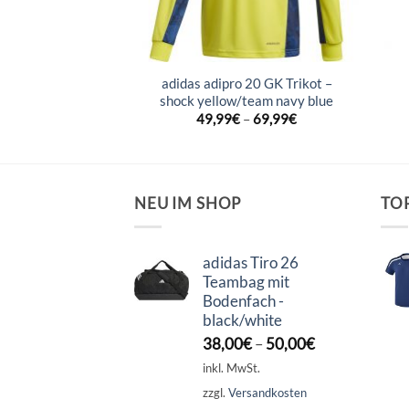
 20 GK Trikot –
adidas adipro 20 GK Trikot –
oral/black
shock yellow/team navy blue
–
69,99
€
49,99
€
–
69,99
€
NEU IM SHOP
TO
adidas Tiro 26
Teambag mit
Bodenfach -
black/white
38,00
€
–
50,00
€
inkl. MwSt.
zzgl.
Versandkosten