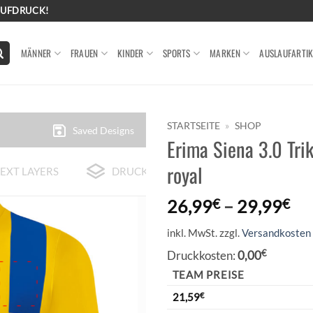
AUFDRUCK!
MÄNNER
FRAUEN
KINDER
SPORTS
MARKEN
AUSLAUFARTIK
STARTSEITE
»
SHOP
Saved Designs
Erima Siena 3.0 Tr
royal
EXT LAYERS
DRUCK-BEISPIELE
26,99
€
–
29,99
€
inkl. MwSt.
zzgl.
Versandkosten
Druckkosten:
0,00
€
TEAM PREISE
21,59
€