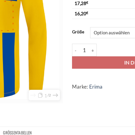
17,28
€
16,20
€
Alternative:
Größe
Erima Siena 3.0 Trikot Langarm
IN 
Marke:
Erima
1
2
GRÖSSENTABELLEN