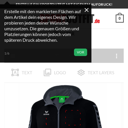
Zum
ERSTELLE EIN SPORTOUTFIT MIT EIGENEM AUFDRUCK!
Inhalt
Erstelle mit den markierten Flächen auf
dem Artikel dein eigenes Design. Wir
springen
0
probieren jeden deiner Wünsche
umzusetzen. Die genauen Größen und
FILTER
Platzierungen können jedoch vom
späteren Druck abweichen.
VOR
1/6
TEXT
LOGO
TEXT LAYERS