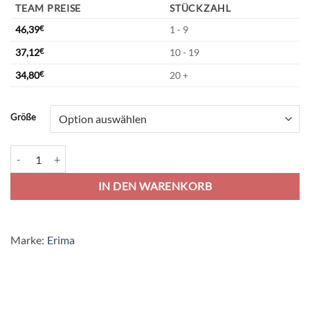
TEAM PREISE
STÜCKZAHL
46,39
€
1 - 9
37,12
€
10 - 19
34,80
€
20 +
Alternative:
Größe
Erima Six Wings Trainingsjacke Mit Kapuze - slate grey/black Menge
IN DEN WARENKORB
Marke:
Erima