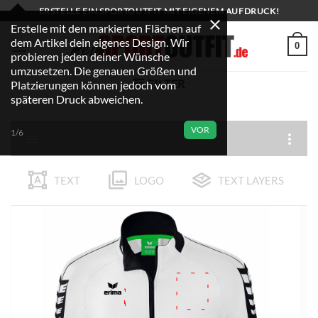
Zum
ERSTELLE EIN SPORTOUTFIT MIT EIGENEM AUFDRUCK!
Inhalt
Erstelle mit den markierten Flächen auf
dem Artikel dein eigenes Design. Wir
springen
0
probieren jeden deiner Wünsche
umzusetzen. Die genauen Größen und
FILTER
Platzierungen können jedoch vom
späteren Druck abweichen.
VOR
1/6
TEXT
LOGO
TEXT LAYERS