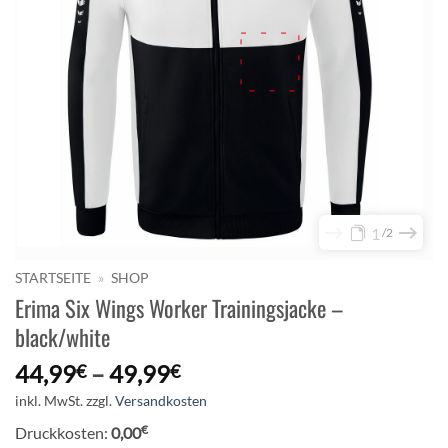
1
2
STARTSEITE
»
SHOP
Erima Six Wings Worker Trainingsjacke –
black/white
44,99
–
49,99
€
€
inkl. MwSt.
zzgl.
Versandkosten
€
Druckkosten:
0,00