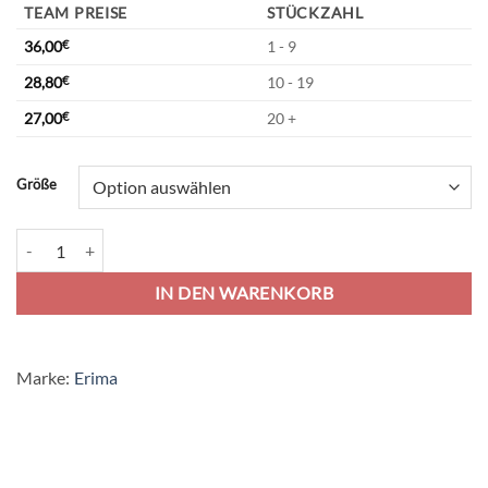
TEAM PREISE
STÜCKZAHL
36,00
€
1 - 9
28,80
€
10 - 19
27,00
€
20 +
Alternative:
Größe
Erima Six Wings Worker Trainingsjacke - black/white Menge
IN DEN WARENKORB
Marke:
Erima