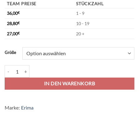
TEAM PREISE
STÜCKZAHL
36,00
€
1 - 9
28,80
€
10 - 19
27,00
€
20 +
Alternative:
Größe
Erima Six Wings Worker Trainingsjacke - new orange/orange Menge
IN DEN WARENKORB
Marke:
Erima