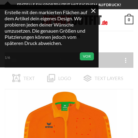
Zum
ERSTELLE EIN SPORTOUTFIT MIT EIGENEM AUFDRUCK!
Inhalt
Erstelle mit den markierten Flächen auf
dem Artikel dein eigenes Design. Wir
springen
0
probieren jeden deiner Wünsche
umzusetzen. Die genauen Größen und
FILTER
Platzierungen können jedoch vom
späteren Druck abweichen.
VOR
1/6
TEXT
LOGO
TEXT LAYERS