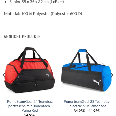
Senior 55 x 35 x 32 cm (LxBxH)
Material: 100 % Polyester (Polyester 600 D)
ÄHNLICHE PRODUKTE
Puma teamGoal 24 Teambag
Puma teamGoal 23 Teambag
Sporttasche mit Bodenfach –
– electric blue lemonade
Puma Red
34,95
€
–
44,95
€
54,95
€