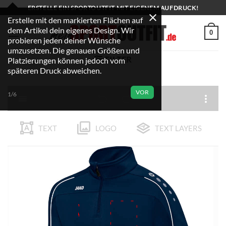
Zum
ERSTELLE EIN SPORTOUTFIT MIT EIGENEM AUFDRUCK!
Inhalt
Erstelle mit den markierten Flächen auf
dem Artikel dein eigenes Design. Wir
springen
0
probieren jeden deiner Wünsche
umzusetzen. Die genauen Größen und
FILTER
Platzierungen können jedoch vom
späteren Druck abweichen.
VOR
1/6
TEXT
LOGO
TEXT LAYERS