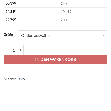
30,39
€
1 - 9
24,31
€
10 - 19
22,79
€
20 +
Alternative:
Größe
Jako Classico Ziptop - marine Menge
IN DEN WARENKORB
Marke:
Jako