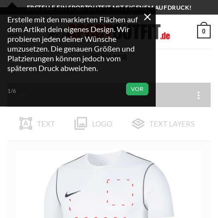
Zum
ERSTELLE EIN SPORTOUTFIT MIT EIGENEM AUFDRUCK!
Inhalt
Erstelle mit den markierten Flächen auf
dem Artikel dein eigenes Design. Wir
springen
0
probieren jeden deiner Wünsche
umzusetzen. Die genauen Größen und
FILTER
Platzierungen können jedoch vom
späteren Druck abweichen.
VOR
1/6
TEXT
LOGO
TEXT LAYERS