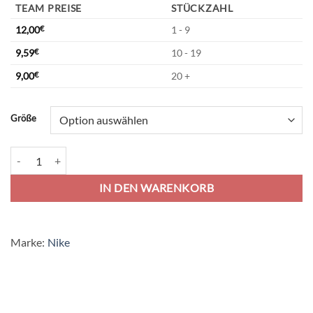
TEAM PREISE
STÜCKZAHL
12,00
€
1 - 9
9,59
€
10 - 19
9,00
€
20 +
Alternative:
Größe
Nike Park 20 Training Top Jersey - white/black/black Menge
IN DEN WARENKORB
Marke:
Nike