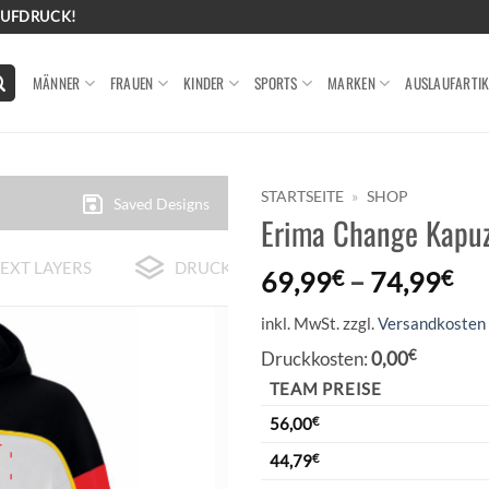
AUFDRUCK!
MÄNNER
FRAUEN
KINDER
SPORTS
MARKEN
AUSLAUFARTIK
STARTSEITE
»
SHOP
Saved Designs
Erima Change Kapuz
EXT LAYERS
DRUCK-BEISPIELE
69,99
€
–
74,99
€
inkl. MwSt.
zzgl.
Versandkosten
Druckkosten:
0,00
€
TEAM PREISE
56,00
€
44,79
€