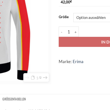
42,00
€
Alternative:
Größe
Erima Change Kapuzensweat - 
IN 
Marke:
Erima
1
2
GRÖSSENTABELLEN