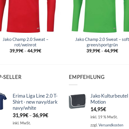
Jako Champ 2.0 Sweat –
Jako Champ 2.0 Sweat – sof
rot/weinrot
green/sportgrün
39,99
€
–
44,99
€
39,99
€
–
44,99
€
P-SELLER
EMPFEHLUNG
Erima Liga Line 2.0 T-
Jako Kulturbeutel
Shirt - new navy/dark
Motion
navy/white
14,95
€
31,99
€
–
36,99
€
inkl. 19 % MwSt.
inkl. MwSt.
zzgl.
Versandkosten