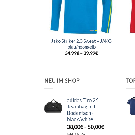
r 2.0 Sweat –
Jako Striker 2.0 Sweat – JAKO
ne/weiß
blau/neongelb
–
39,99
€
34,99
€
–
39,99
€
NEU IM SHOP
TO
adidas Tiro 26
Teambag mit
Bodenfach -
black/white
38,00
€
–
50,00
€