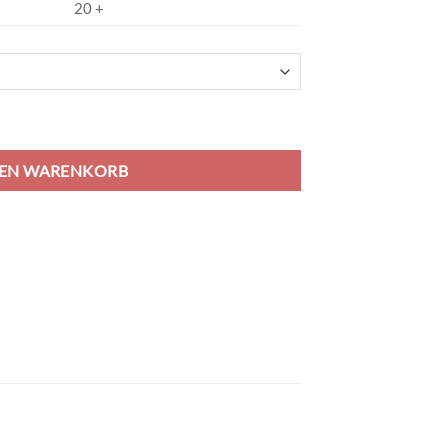
20 +
white/black/red Menge
DEN WARENKORB