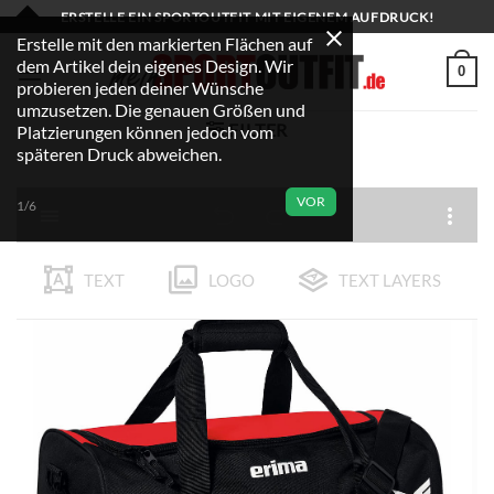
Zum
ERSTELLE EIN SPORTOUTFIT MIT EIGENEM AUFDRUCK!
Inhalt
Erstelle mit den markierten Flächen auf
dem Artikel dein eigenes Design. Wir
springen
0
probieren jeden deiner Wünsche
umzusetzen. Die genauen Größen und
FILTER
Platzierungen können jedoch vom
späteren Druck abweichen.
VOR
1/6
TEXT
LOGO
TEXT LAYERS