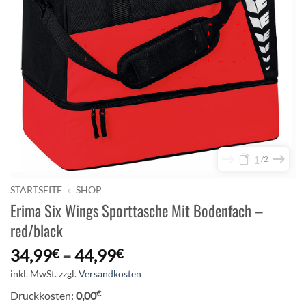
1
2
STARTSEITE
»
SHOP
Erima Six Wings Sporttasche Mit Bodenfach –
red/black
34,99
–
44,99
€
€
inkl. MwSt.
zzgl.
Versandkosten
€
Druckkosten:
0,00