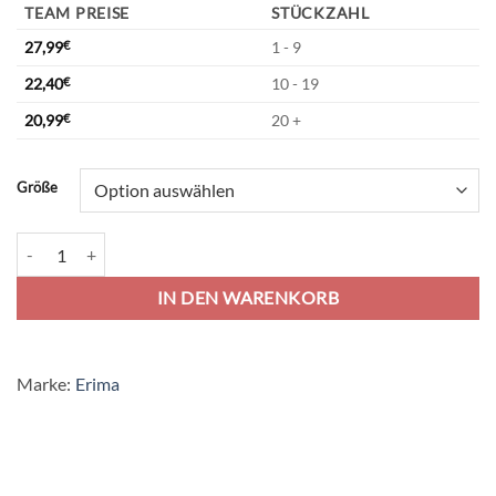
TEAM PREISE
STÜCKZAHL
27,99
€
1 - 9
22,40
€
10 - 19
20,99
€
20 +
Alternative:
Größe
Erima Six Wings Sporttasche Mit Bodenfach - red/black Menge
IN DEN WARENKORB
Marke:
Erima